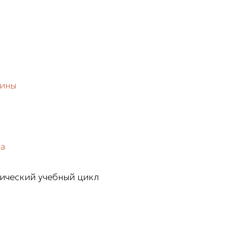
дины
ра
ический учебный цикл