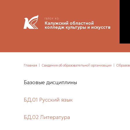
ГБПОУ КО
Калужский областной
колледж культуры и искусств
Главная
Сведения об образовательной организации
Образов
Базовые дисциплины
БД.01 Русский язык
БД.02 Литература