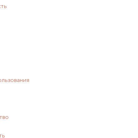
сть
ользования
тво
ть