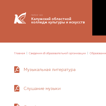
ГБПОУ КО
Калужский областной
колледж культуры и искусств
Главная
Сведения об образовательной организации
Образовани
Музыкальная литература
Слушание музыки