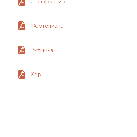
Сольфеджио
Фортепиано
Ритмика
Хор