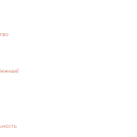
тво
бежная)
ьность