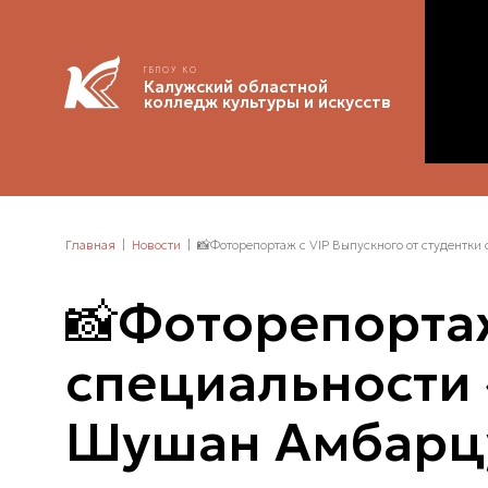
ГБПОУ КО
Калужский областной
колледж культуры и искусств
Главная
Новости
📸Фоторепортаж с VIP Выпускного от студентк
📸Фоторепортаж
специальности 
Шушан Амбарц