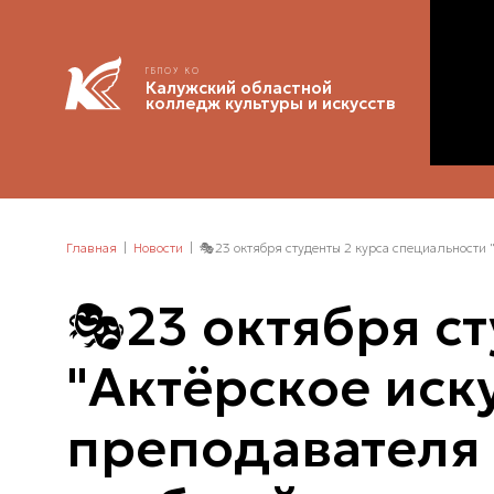
ГБПОУ КО
Калужский областной
колледж культуры и искусств
Главная
Новости
🎭23 октября студенты 2 курса специальности
🎭23 октября с
"Актёрское иск
преподавателя 