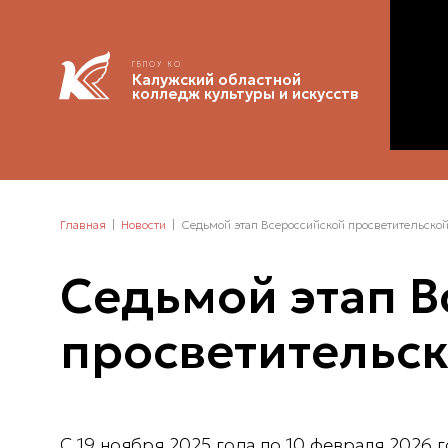
ГБПОУ КО
Калужский областной
колледж культуры и искусств
Главная
Новости
Седьмой этап Всероссийской просветительско
Седьмой этап В
просветительс
С 19 ноября 2025 года по 10 февраля 2026