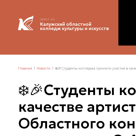
ГБПОУ КО
Калужский областной
колледж культуры и искусств
Главная
Новости
❄️🎉Студенты колледжа приняли участие в каче
❄️🎉Студенты к
качестве артис
Областного кон