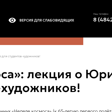
Наш телефон
8 (484
ВЕРСИЯ ДЛЯ СЛАБОВИДЯЩИХ
е для студентов-художников!
са»: лекция о Юр
-художников!
ённых
«Неделе космоса»
(к 65‑летию первого полёт