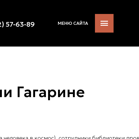
2) 57-63-89
МЕНЮ САЙТА
ии Гагарине
а человека в космос), сотрудники библиотеки пр