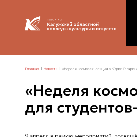
ГБПОУ КО
Калужский областной
колледж культуры и искусств
Главная
Новости
«Неделя космоса»: лекция о Юрии Гагарин
«Неделя космо
для студентов
9 апреля в рамках мероприятий, посвящ