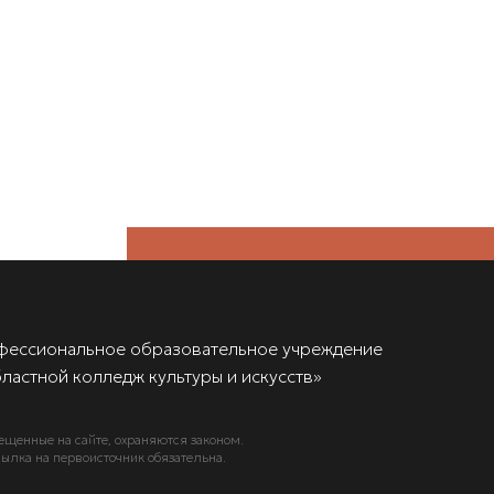
фессиональное образовательное учреждение
ластной колледж культуры и искусств»
ещенные на сайте, охраняются законом.
ылка на первоисточник обязательна.