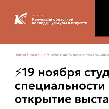
ГБПОУ КО
Калужский областной
колледж культуры и искусств
Главная
Новости
⚡️19 ноября студенты третьего курса специально
⚡️19 ноября сту
специальности 
открытие выстав