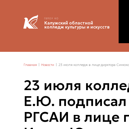
ГБПОУ КО
Калужский областной
колледж культуры и искусств
Главная
Новости
23 июля колледж в лице дирктора Синюков
23 июля колле
Е.Ю. подписал
РГСАИ в лице 