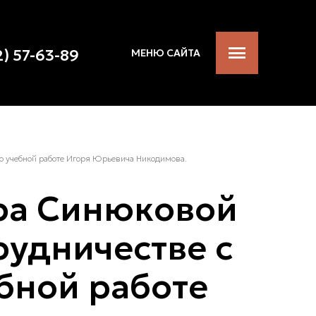
2) 57-63-89
МЕНЮ САЙТА
о учебной работе Игоря Юрьевича Никодимова.
ора Синюковой
рудничестве с
бной работе