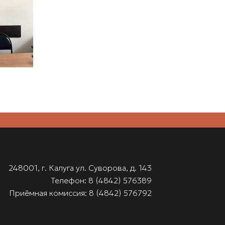
248001, г. Калуга ул. Суворова, д. 143
Телефон: 8 (4842) 576389
Приёмная комиссия: 8 (4842) 576792