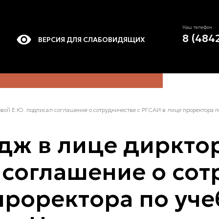
Наш телефон
8 (484
ВЕРСИЯ ДЛЯ СЛАБОВИДЯЩИХ
ой Е.Ю. подписал соглашение о сотрудничестве с РГСАИ в лице проректора п
дж в лице диркт
 соглашение о сот
проректора по уче