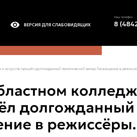
Наш телефон
8 (484
ВЕРСИЯ ДЛЯ СЛАБОВИДЯЩИХ
ы и искусств прошёл долгожданный тематический вечер Посвящение в режиссё
бластном колледж
шёл долгожданный
ние в режиссёры.