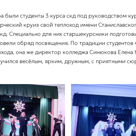
были студенты 3 курса скд под руководством кур
орческий круиз свой теплоход имени Станиславско
 скд. Специально для них старшекурсники подготов
провели обряд посвящения. По традиции студентов
охода, она же директор колледжа Синюкова Елена 
учился весёлым, ярким, дружным, с приятными сю