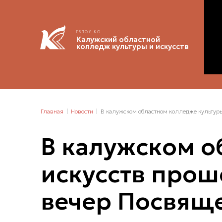
ГБПОУ КО
Калужский областной
колледж культуры и искусств
Главная
Новости
В калужском областном колледже культур
В калужском о
искусств про
вечер Посвяще