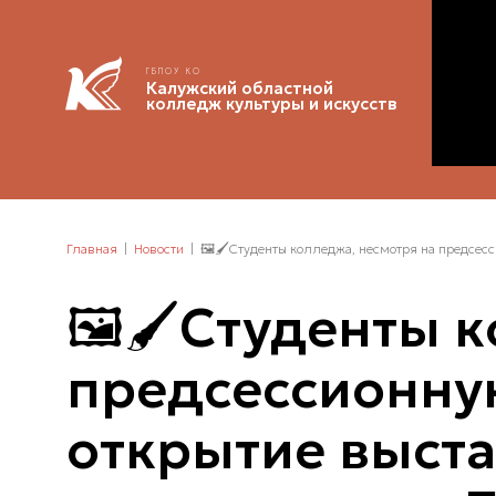
ГБПОУ КО
Калужский областной
колледж культуры и искусств
Главная
Новости
🖼🖌Cтуденты колледжа, несмотря на предсесси
🖼🖌Cтуденты к
предсессионную
открытие выста