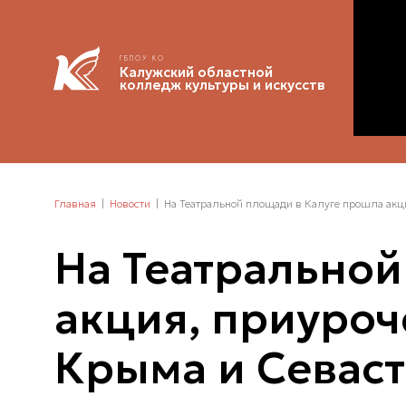
ГБПОУ КО
Калужский областной
колледж культуры и искусств
Главная
Новости
На Театральной площади в Калуге прошла акци
На Театральной
акция, приуро
Крыма и Севаст