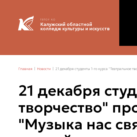
ГБПОУ КО
Калужский областной
колледж культуры и искусств
Главная
Новости
21 декабря студенты 1-го курса "Театральное т
21 декабря студ
творчество" пр
"Музыка нас св