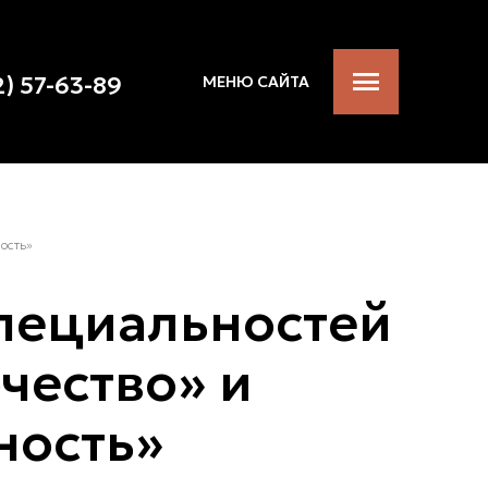
2) 57-63-89
МЕНЮ САЙТА
ость»
специальностей
чество» и
ность»