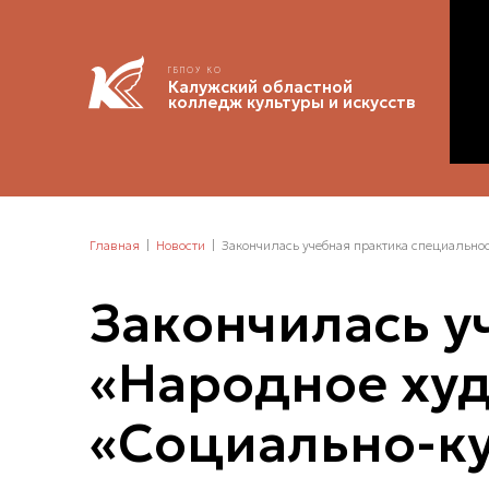
ГБПОУ КО
Калужский областной
колледж культуры и искусств
Главная
Новости
Закончилась учебная практика специально
Закончилась у
«Народное худ
«Социально-ку