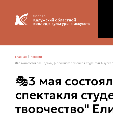
ГБПОУ КО
Калужский областной
колледж культуры и искусств
Главная
Новости
🎭3 мая состоялась сдача Дипломного спектакля студентки 4 курса
🎭3 мая состоя
спектакля студ
творчество" Ел