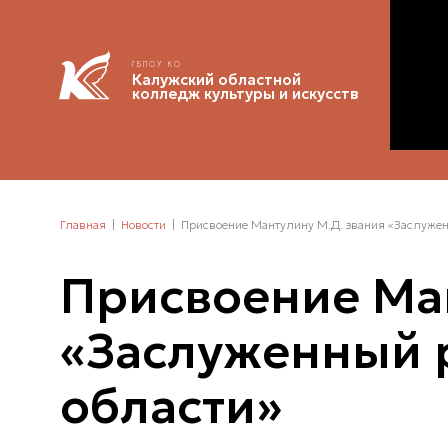
ГБПОУ КО
Калужский областной
колледж культуры и искусств
Главная
Новости
Присвоение Мантулину М.Д. звания «Заслужен
Присвоение Ман
«Заслуженный 
области»