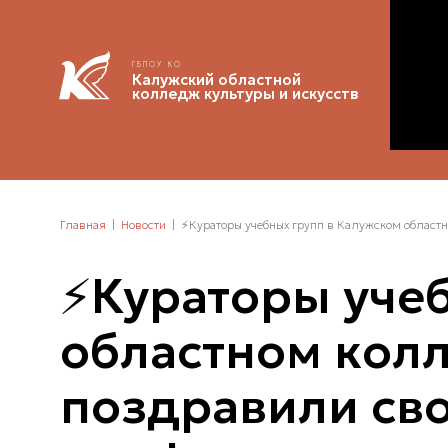
ГБПОУ КО
Калужский областной
колледж культуры и искусств
Главная
Новости
⚡Кураторы учебных групп в Калужском областн
⚡Кураторы уче
областном колл
поздравили сво