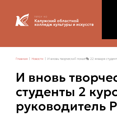
ГБПОУ КО
Калужский областной
колледж культуры и искусств
Главная
Новости
И вновь творческий показ!🎭 22 января студент
И вновь творче
студенты 2 курс
руководитель Р