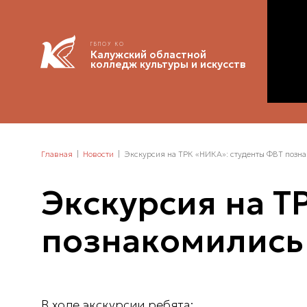
ГБПОУ КО
Калужский областной
колледж культуры и искусств
Главная
Новости
Экскурсия на ТРК «НИКА»: студенты ФВТ позн
Экскурсия на Т
познакомились
В ходе экскурсии ребята: