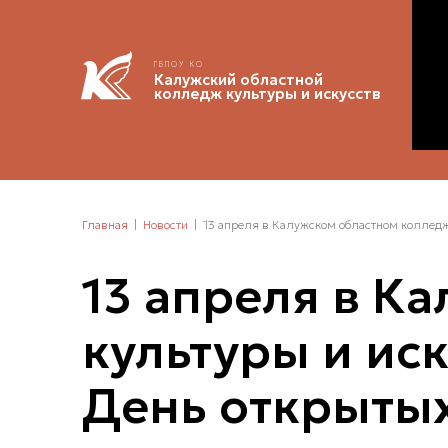
ГБПОУ КО
Калужский областной
колледж культуры и искусств
Главная
Новости
13 апреля в Калужском областном колледж
13 апреля в К
культуры и ис
День открытых