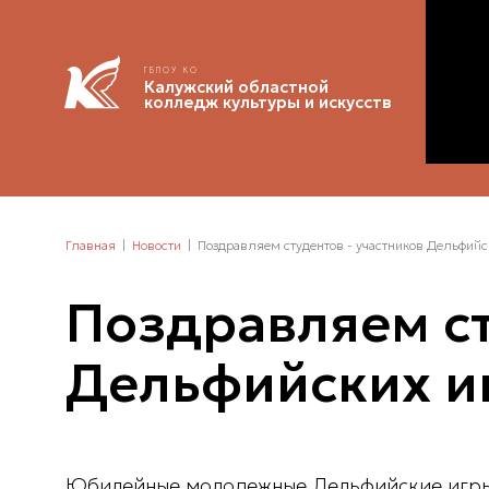
ГБПОУ КО
Калужский областной
колледж культуры и искусств
Главная
Новости
Поздравляем студентов - участников Дельфийск
Поздравляем ст
Дельфийских и
Юбилейные молодежные Дельфийские игры пр