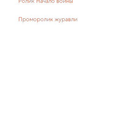
Ролик Начало войны
Проморолик журавли