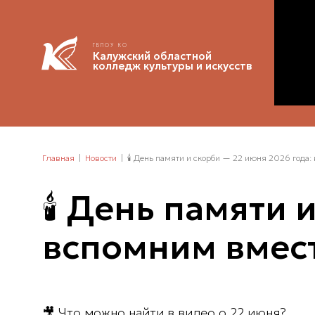
ГБПОУ КО
Калужский областной
колледж культуры и искусств
Главная
Новости
🕯️ День памяти и скорби — 22 июня 2026 года:
🕯️ День памяти
вспомним вместе
🎥
Что можно найти в видео о 22 июня?