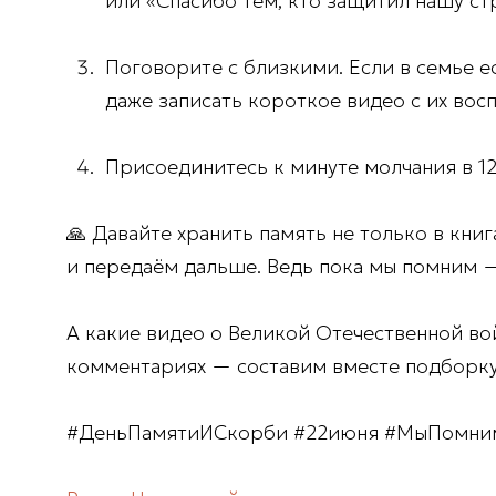
или «Спасибо тем, кто защитил нашу ст
Поговорите с близкими.
Если в семье е
даже записать короткое видео с их вос
Присоединитесь к минуте молчания
в 1
🙏 Давайте хранить память не только в книг
и передаём дальше. Ведь пока мы помним 
А какие видео о Великой Отечественной вой
комментариях — составим вместе подборку
#ДеньПамятиИСкорби #22июня #МыПомним