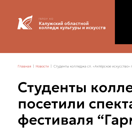
ГБПОУ КО
Калужский областной
колледж культуры и искусств
Главная
Новости
Студенты колледжа сп. «Актёрское искусство» 
Студенты колле
посетили спект
фестиваля “Гар