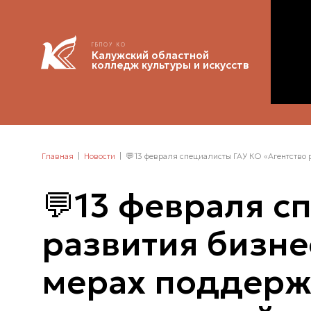
ГБПОУ КО
Калужский областной
колледж культуры и искусств
Главная
Новости
💬13 февраля специалисты ГАУ КО «Агентство р
💬13 февраля с
развития бизне
мерах поддерж