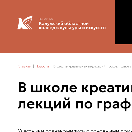
ГБПОУ КО
Калужский областной
колледж культуры и искусств
Главная
Новости
В школе креативных индустрий прошел цикл л
В школе креат
лекций по граф
Участники познакомились с основными принц