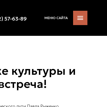
2) 57-63-89
МЕНЮ САЙТА
е культуры и
встреча!
еского пути Павла Рыженко.