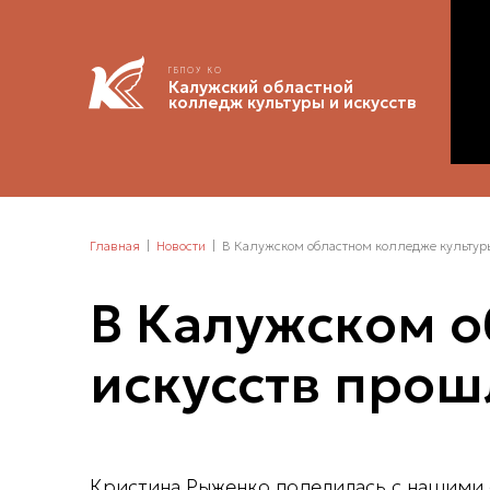
ГБПОУ КО
Калужский областной
колледж культуры и искусств
Главная
Новости
В Калужском областном колледже культуры
В Калужском о
искусств прош
Кристина Рыженко поделилась с нашими 