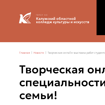
ГБПОУ КО
Калужский областной
колледж культуры и искусств
Главная
Новости
Творческая онлайн-выставка работ студент
Творческая он
специальности
семьи!