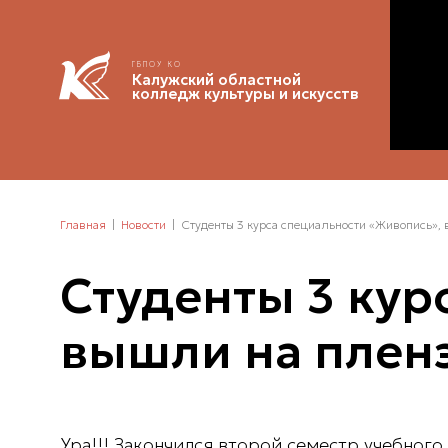
ГБПОУ КО
Калужский областной
колледж культуры и искусств
Главная
Новости
Студенты 3 курса специальности «Живопись»,
Студенты 3 кур
вышли на плен
Ура!!! Закончился второй семестр учебного