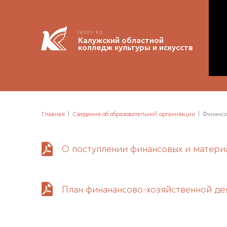
ГБПОУ КО
Калужский областной
колледж культуры и искусств
Главная
Сведения об образовательной организации
Финансо
О поступлении финансовых и материа
План финанансово-хозяйственной де