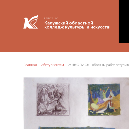
ГБПОУ КО
Калужский областной
колледж культуры и искусств
Главная
Абитуриентам
ЖИВОПИСЬ - образцы работ вступит